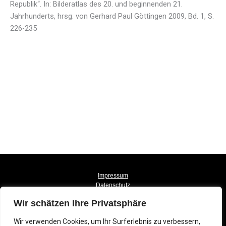
Republik“. In: Bilderatlas des 20. und beginnenden 21.
Jahrhunderts, hrsg. von Gerhard Paul Göttingen 2009, Bd. 1, S.
226-235
Impressum
Datenschutz
© Max Pechstein Urheberrechtsgemeinschaft 2025
Wir schätzen Ihre Privatsphäre
F
X
Y
a
-
o
c
t
u
Wir verwenden Cookies, um Ihr Surferlebnis zu verbessern,