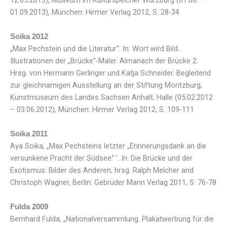
12.05.2013), Museum im Kulturspeicher Würzburg (01.06. –
01.09.2013), München: Hirmer Verlag 2012, S. 28-34
Soika 2012
„Max Pechstein und die Literatur“. In: Wort wird Bild.
Illustrationen der „Brücke“-Maler. Almanach der Brücke 2.
Hrsg. von Hermann Gerlinger und Katja Schneider. Begleitend
zur gleichnamigen Ausstellung an der Stiftung Moritzburg,
Kunstmuseum des Landes Sachsen Anhalt, Halle (05.02.2012
– 03.06.2012), München: Hirmer Verlag 2012, S. 109-111
Soika 2011
Aya Soika, „Max Pechsteins letzter „Erinnerungsdank an die
versunkene Pracht der Südsee“ ’. In: Die Brücke und der
Exotismus: Bilder des Anderen, hrsg. Ralph Melcher and
Christoph Wagner, Berlin: Gebrüder Mann Verlag 2011, S. 76-78
Fulda 2009
Bernhard Fulda, „Nationalversammlung. Plakatwerbung für die