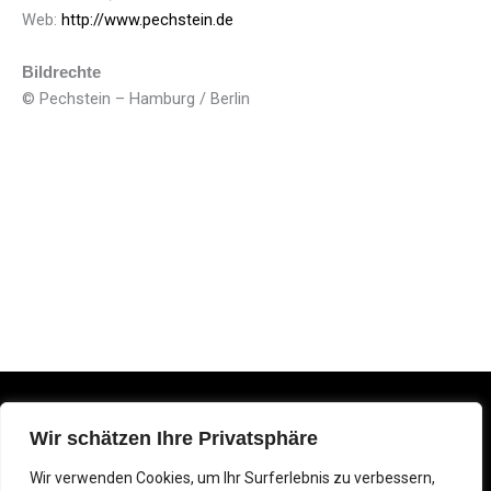
Web:
http://www.pechstein.de
Bildrechte
© Pechstein – Hamburg / Berlin
Impressum
Wir schätzen Ihre Privatsphäre
Datenschutz
© Max Pechstein Urheberrechtsgemeinschaft 2025
F
X
Y
Wir verwenden Cookies, um Ihr Surferlebnis zu verbessern,