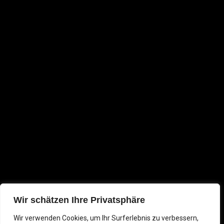
o
t
e
k
e
r
Wir schätzen Ihre Privatsphäre
Wir verwenden Cookies, um Ihr Surferlebnis zu verbessern,