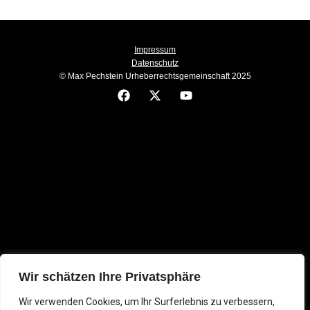
Impressum
Datenschutz
© Max Pechstein Urheberrechtsgemeinschaft 2025
F
X
Y
a
-
o
c
t
u
e
w
t
b
i
u
o
t
b
o
t
e
k
e
r
Wir schätzen Ihre Privatsphäre
Wir verwenden Cookies, um Ihr Surferlebnis zu verbessern,